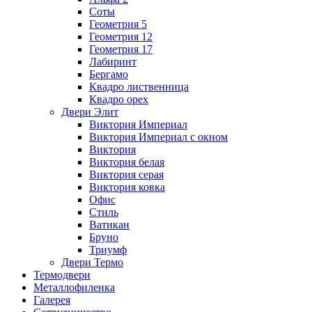
Соты
Геометрия 5
Геометрия 12
Геометрия 17
Лабиринт
Бергамо
Квадро лиственница
Квадро орех
Двери Элит
Виктория Империал
Виктория Империал с окном
Виктория
Виктория белая
Виктория серая
Виктория ковка
Офис
Стиль
Ватикан
Бруно
Триумф
Двери Термо
Термодвери
Металлофиленка
Галерея